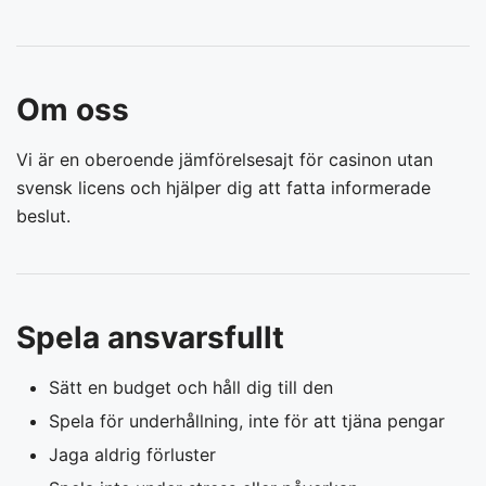
Om oss
Vi är en oberoende jämförelsesajt för casinon utan
svensk licens och hjälper dig att fatta informerade
beslut.
Spela ansvarsfullt
Sätt en budget och håll dig till den
Spela för underhållning, inte för att tjäna pengar
Jaga aldrig förluster