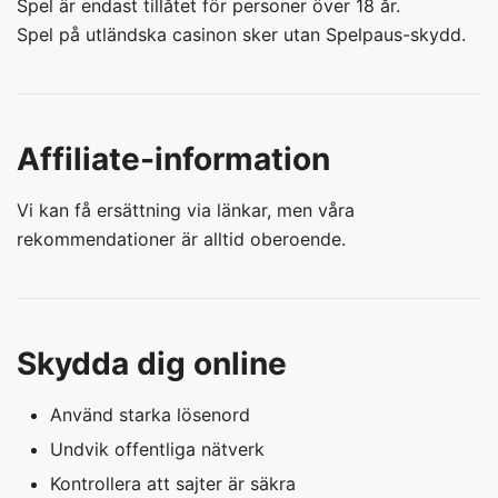
Spel är endast tillåtet för personer över 18 år.
Spel på utländska casinon sker utan Spelpaus-skydd.
Affiliate-information
Vi kan få ersättning via länkar, men våra
rekommendationer är alltid oberoende.
Skydda dig online
Använd starka lösenord
Undvik offentliga nätverk
Kontrollera att sajter är säkra